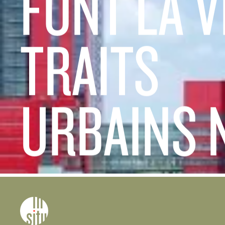
FONT
LA
V
TRAITS
URBAINS