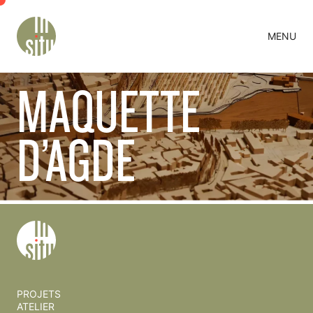
Contenu
Navigation
MENU
FERMER
PROJETS
MAQUETTE
ATELIER
ACTUALITÉS
D’AGDE
CONTACT
EN
PROJETS
ATELIER