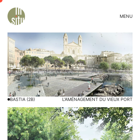
Contenu
Navigation
MENU
FERMER
PROJETS
ATELIER
ACTUALITÉS
CONTACT
EN
BASTIA (2B)
L’AMÉNAGEMENT DU VIEUX PORT